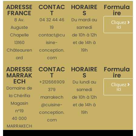
ADRESSE
CONTAC
HORAIRE
Formula
FRANCE
T
S
ire
8 Av.
04 32 44 46
Du mardi au
Cliquez
ici
Auguste
19
samedi
Chapelle
contact@cu
de 10h à 12h
13160
isine-
et de 14h à
Châteauren
conception.
19h
ard
com
ADRESSE
CONTAC
HORAIRE
Formula
MARRAK
T
S
ire
ECH
+212666909
Du lundi au
Cliquez
Domaine de
ici
379
samedi
la Chérifia
marrakech
de 10h à 12h
Magasin
@cuisine-
et de 14h à
n°19
conception.
19h
40 000
com
MARRAKECH